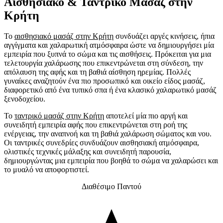
Αισθησιακό & Ταντρικό
Μασάζ στην
Κρήτη
Το
αισθησιακό μασάζ στην Κρήτη
συνδυάζει αργές κινήσεις, ήπια
αγγίγματα και χαλαρωτική ατμόσφαιρα ώστε να δημιουργήσει μία
εμπειρία που ξυπνά το σώμα και τις αισθήσεις. Πρόκειται για μια
τελετουργία χαλάρωσης που επικεντρώνεται στη σύνδεση, την
απόλαυση της αφής και τη βαθιά αίσθηση ηρεμίας. Πολλές
γυναίκες αναζητούν ένα πιο προσωπικό και οικείο είδος μασάζ,
διαφορετικό από ένα τυπικό σπα ή ένα κλασικό χαλαρωτικό μασάζ
ξενοδοχείου.
Το
ταντρικό μασάζ στην Κρήτη
αποτελεί μία πιο αργή και
συνειδητή εμπειρία αφής που επικεντρώνεται στη ροή της
ενέργειας, την αναπνοή και τη βαθιά χαλάρωση σώματος και νου.
Οι ταντρικές συνεδρίες συνδυάζουν αισθησιακή ατμόσφαιρα,
ολιστικές τεχνικές μάλαξης και συνειδητή παρουσία,
δημιουργώντας μια εμπειρία που βοηθά το σώμα να χαλαρώσει και
το μυαλό να αποφορτιστεί.
Διαθέσιμο Παντού