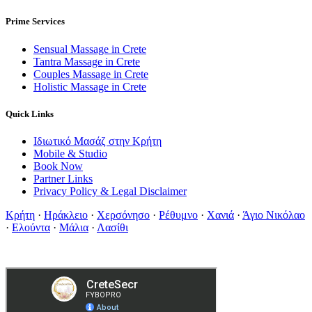
Prime Services
Sensual Massage in Crete
Tantra Massage in Crete
Couples Massage in Crete
Holistic Massage in Crete
Quick Links
Ιδιωτικό Μασάζ στην Κρήτη
Mobile & Studio
Book Now
Partner Links
Privacy Policy & Legal Disclaimer
Κρήτη
·
Ηράκλειο
·
Χερσόνησο
·
Ρέθυμνο
·
Χανιά
·
Άγιο Νικόλαο
·
Ελούντα
·
Μάλια
·
Λασίθι