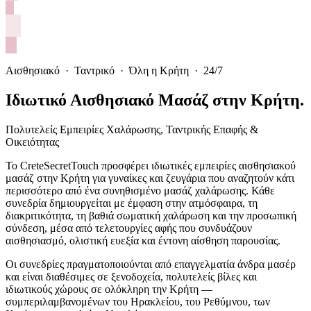
Αισθησιακό · Ταντρικό · Όλη η Κρήτη · 24/7
Ιδιωτικό Αισθησιακό Μασάζ στην Κρήτη.
Πολυτελείς Εμπειρίες Χαλάρωσης, Ταντρικής Επαφής &
Οικειότητας
Το CreteSecretTouch προσφέρει ιδιωτικές εμπειρίες αισθησιακού
μασάζ στην Κρήτη για γυναίκες και ζευγάρια που αναζητούν κάτι
περισσότερο από ένα συνηθισμένο μασάζ χαλάρωσης. Κάθε
συνεδρία δημιουργείται με έμφαση στην ατμόσφαιρα, τη
διακριτικότητα, τη βαθιά σωματική χαλάρωση και την προσωπική
σύνδεση, μέσα από τελετουργίες αφής που συνδυάζουν
αισθησιασμό, ολιστική ευεξία και έντονη αίσθηση παρουσίας.
Οι συνεδρίες πραγματοποιούνται από επαγγελματία άνδρα μασέρ
και είναι διαθέσιμες σε ξενοδοχεία, πολυτελείς βίλες και
ιδιωτικούς χώρους σε ολόκληρη την Κρήτη —
συμπεριλαμβανομένων του Ηρακλείου, του Ρεθύμνου, των