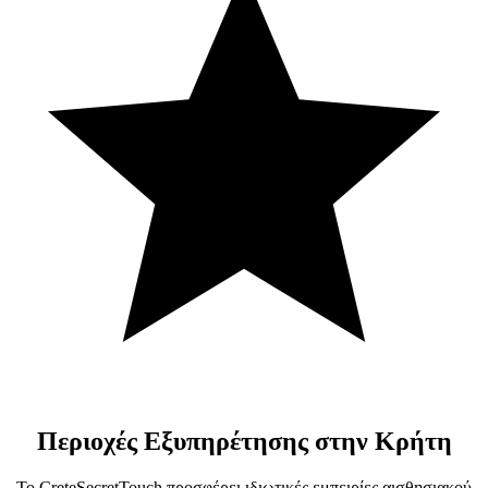
Περιοχές Εξυπηρέτησης
στην Κρήτη
Το CreteSecretTouch προσφέρει ιδιωτικές εμπειρίες αισθησιακού