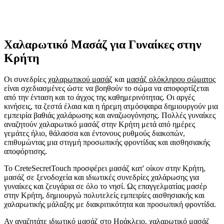
Χαλαρωτικό Μασάζ
για Γυναίκες στην
Κρήτη
Οι συνεδρίες
χαλαρωτικού μασάζ
και
μασάζ ολόκληρου σώματος
είναι σχεδιασμένες ώστε να βοηθούν το σώμα να αποφορτίζεται
από την ένταση και το άγχος της καθημερινότητας. Οι αργές
κινήσεις, τα ζεστά έλαια και η ήρεμη ατμόσφαιρα δημιουργούν μια
εμπειρία βαθιάς χαλάρωσης και αναζωογόνησης. Πολλές γυναίκες
αναζητούν χαλαρωτικό μασάζ στην Κρήτη μετά από ημέρες
γεμάτες ήλιο, θάλασσα και έντονους ρυθμούς διακοπών,
επιθυμώντας μια στιγμή προσωπικής φροντίδας και αισθησιακής
αποφόρτισης.
Το CreteSecretTouch προσφέρει μασάζ κατ' οίκον στην Κρήτη,
μασάζ σε ξενοδοχεία και ιδιωτικές συνεδρίες χαλάρωσης για
γυναίκες και ζευγάρια σε όλο το νησί. Ως επαγγελματίας μασέρ
στην Κρήτη, δημιουργώ πολυτελείς εμπειρίες αισθησιακής και
χαλαρωτικής μάλαξης με διακριτικότητα και προσωπική φροντίδα.
Αν αναζητάτε ιδιωτικό μασάζ στο Ηράκλειο, χαλαρωτικό μασάζ