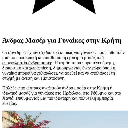
Άνδρας Μασέρ για
Γυναίκες στην Κρήτη
Οι συνεδρίες έχουν σχεδιαστεί κυρίως για γυναίκες που επιθυμούν
μια πιο προσωπική και αισθησιακή εμπειρία μασάζ από
επαγγελματία άνδρα μασέρ
. Η ατμόσφαιρα παραμένει ήρεμη,
διακριτική και χωρίς πίεση, δημιουργώντας έναν χώρο όπου η
γυναίκα μπορεί να χαλαρώσει, να αφεθεί και να απολαύσει τη
στιγμή με άνεση και εμπιστοσύνη.
Πολλές επισκέπτριες αναζητούν άνδρα μασέρ στην Κρήτη ή
ιδιωτικό μασάζ για γυναίκες
στο
Ηράκλειο
, στο
Ρέθυμνο
και στα
Χανιά
, επιθυμώντας μια πιο ιδιαίτερη και πολυτελή εμπειρία
ευεξίας.