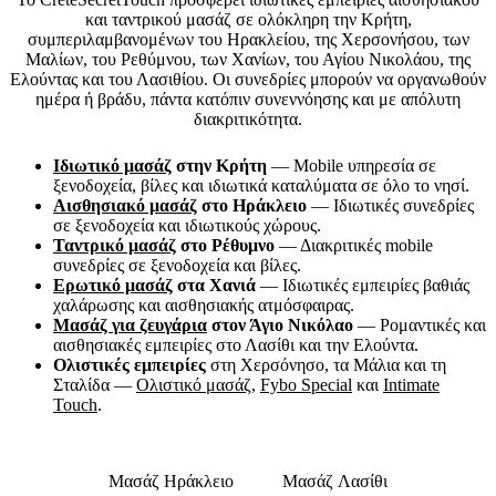
και ταντρικού μασάζ σε ολόκληρη την Κρήτη,
συμπεριλαμβανομένων του Ηρακλείου, της Χερσονήσου, των
Μαλίων, του Ρεθύμνου, των Χανίων, του Αγίου Νικολάου, της
Ελούντας και του Λασιθίου. Οι συνεδρίες μπορούν να οργανωθούν
ημέρα ή βράδυ, πάντα κατόπιν συνεννόησης και με απόλυτη
διακριτικότητα.
Ιδιωτικό μασάζ
στην Κρήτη
— Mobile υπηρεσία σε
ξενοδοχεία, βίλες και ιδιωτικά καταλύματα σε όλο το νησί.
Αισθησιακό μασάζ
στο Ηράκλειο
— Ιδιωτικές συνεδρίες
σε ξενοδοχεία και ιδιωτικούς χώρους.
Ταντρικό μασάζ
στο Ρέθυμνο
— Διακριτικές mobile
συνεδρίες σε ξενοδοχεία και βίλες.
Ερωτικό μασάζ
στα Χανιά
— Ιδιωτικές εμπειρίες βαθιάς
χαλάρωσης και αισθησιακής ατμόσφαιρας.
Μασάζ για ζευγάρια
στον Άγιο Νικόλαο
— Ρομαντικές και
αισθησιακές εμπειρίες στο Λασίθι και την Ελούντα.
Ολιστικές εμπειρίες
στη Χερσόνησο, τα Μάλια και τη
Σταλίδα —
Ολιστικό μασάζ
,
Fybo Special
και
Intimate
Touch
.
Μασάζ Ηράκλειο
Μασάζ Λασίθι