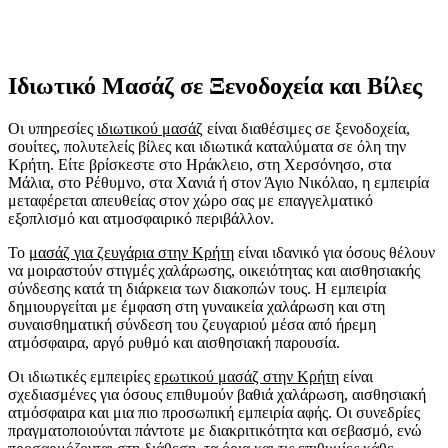
Ιδιωτικό Μασάζ σε Ξενοδοχεία
και Βίλες
Οι υπηρεσίες
ιδιωτικού μασάζ
είναι διαθέσιμες σε ξενοδοχεία,
σουίτες, πολυτελείς βίλες και ιδιωτικά καταλύματα σε όλη την
Κρήτη. Είτε βρίσκεστε στο Ηράκλειο, στη Χερσόνησο, στα
Μάλια, στο Ρέθυμνο, στα Χανιά ή στον Άγιο Νικόλαο, η εμπειρία
μεταφέρεται απευθείας στον χώρο σας με επαγγελματικό
εξοπλισμό και ατμοσφαιρικό περιβάλλον.
Το
μασάζ για ζευγάρια στην Κρήτη
είναι ιδανικό για όσους θέλουν
να μοιραστούν στιγμές χαλάρωσης, οικειότητας και αισθησιακής
σύνδεσης κατά τη διάρκεια των διακοπών τους. Η εμπειρία
δημιουργείται με έμφαση στη γυναικεία χαλάρωση και στη
συναισθηματική σύνδεση του ζευγαριού μέσα από ήρεμη
ατμόσφαιρα, αργό ρυθμό και αισθησιακή παρουσία.
Οι ιδιωτικές εμπειρίες
ερωτικού μασάζ στην Κρήτη
είναι
σχεδιασμένες για όσους επιθυμούν βαθιά χαλάρωση, αισθησιακή
ατμόσφαιρα και μια πιο προσωπική εμπειρία αφής. Οι συνεδρίες
πραγματοποιούνται πάντοτε με διακριτικότητα και σεβασμό, ενώ