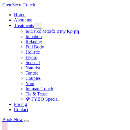
CreteSecretTouch
Home
About me
Treatments
Ιδιωτικό Μασάζ στην Κρήτη
Initiation
Relaxing
Full Body
Holistic
Hydro
Sensual
Naturist
Tantric
Couples
Yoni
Intimate Touch
Tie & Tease
💎 FYBO Special
Pricing
Contact
Book Now